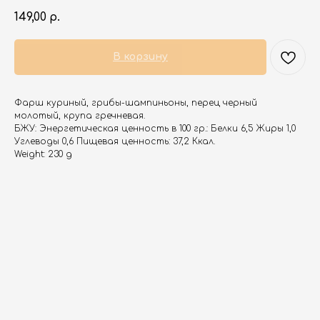
149,00
р.
В корзину
Фарш куриный, грибы-шампиньоны, перец черный
молотый, крупа гречневая.
БЖУ: Энергетическая ценность в 100 гр.: Белки 6,5 Жиры 1,0
Углеводы 0,6 Пищевая ценность: 37,2 Ккал.
Weight: 230 g