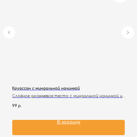
Круассан с миндальной начинкой
Слоёное дрожжевое тесто с миндальной начинкой и
заварным кремом, украшенное хлопьями арахиса и
99
р.
пудры.
В корзину