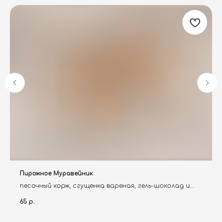
Пирожное Муравейник
песочный корж, сгущенка вареная, гель-шоколад и
темная крошка
65
р.