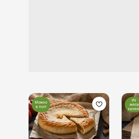
Из
Можно
мяса
в пост
халял