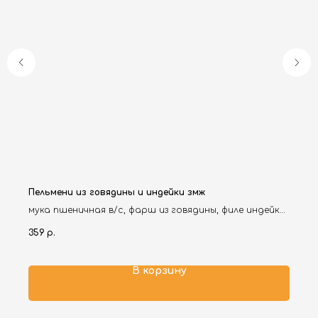
Пельмени из говядины и индейки змж
мука пшеничная в/с, фарш из говядины, филе индейки,
вода, лук репчатый, яйцо куриное, масло
359
р.
подсолнечное, соль, перец черный молотый.
В корзину