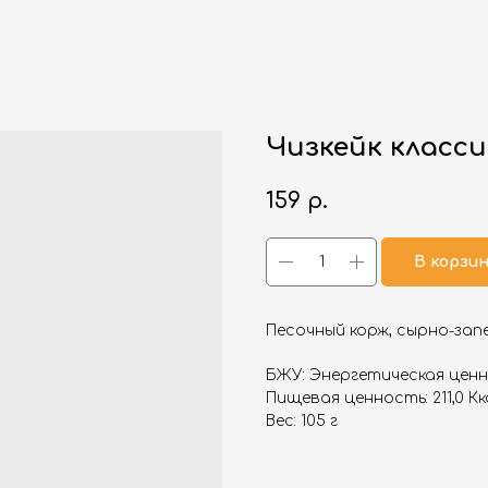
Чизкейк класс
159
р.
В корзи
Песочный корж, сырно-зап
БЖУ: Энергетическая ценнос
Пищевая ценность: 211,0 Кк
Вес: 105 г