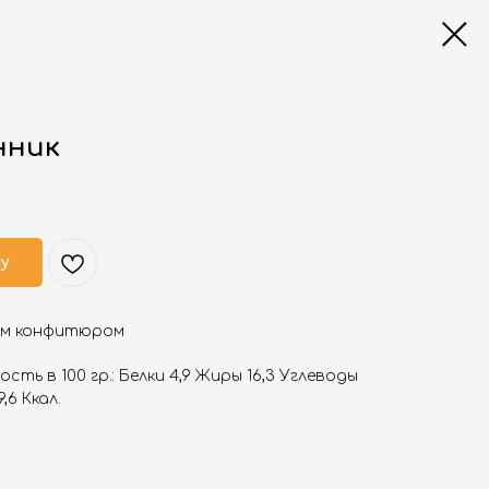
нник
ну
ым конфитюром
ть в 100 гр.: Белки 4,9 Жиры 16,3 Углеводы
,6 Ккал.