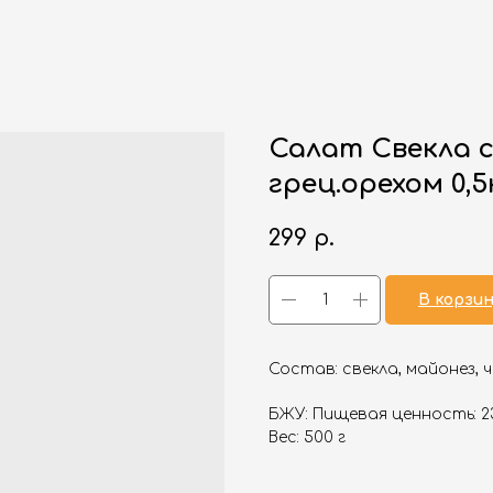
Салат Свекла с
грец.орехом 0,5
299
р.
В корзи
Состав: свекла, майонез, 
БЖУ: Пищевая ценность: 231,
Вес: 500 г