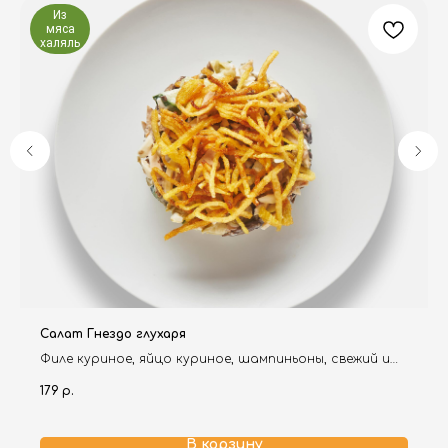
Из
мяса
халяль
Салат Гнездо глухаря
Филе куриное, яйцо куриное, шампиньоны, свежий и
жаренный лук, огурцы маринованные, картофель,
179
р.
майонез, чеснок.
В корзину