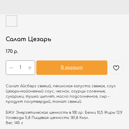
Салат Цезарь
170
р.
В корзину
Салат Айсберг свежий, пекинская капуста свежая, соус
Цезарь-майонезный соус, чеснок, огурцы соленные,
сухарики, тушка цыплят, масло подсолнечное, сыр –
продукт полутвердый, томат свежий.
БЖУ: Энергетическая ценность в 100 гр.: Белки 10,5 Жиры 12,9
Углеводы 5,8 Пищевая ценность: 181,8 Ккал.
Вес: 145 г