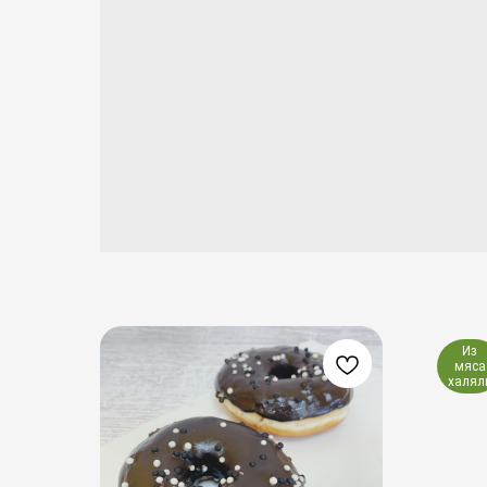
Из
мяса
халял