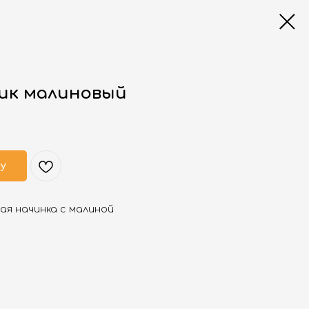
ик малиновый
ну
ая начинка с малиной