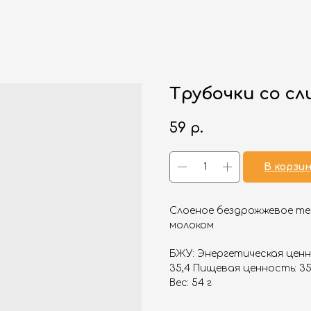
Трубочки со сл
59
р.
В корзи
Слоеное бездрожжевое те
молоком
БЖУ: Энергетическая ценнос
35,4 Пищевая ценность: 354
Вес: 54 г